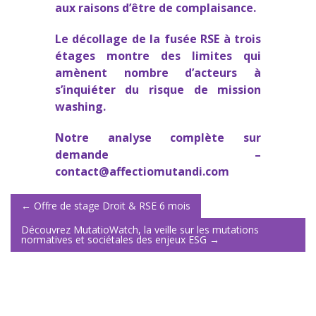
aux
raisons d’être de complaisance
.
Le décollage de la fusée RSE à trois
étages montre
des limites
qui
amènent nombre d’acteurs à
s’inquiéter du
risque de mission
washing
.
Notre analyse complète sur
demande –
contact@affectiomutandi.com
← Offre de stage Droit & RSE 6 mois
Découvrez MutatioWatch, la veille sur les mutations
normatives et sociétales des enjeux ESG →