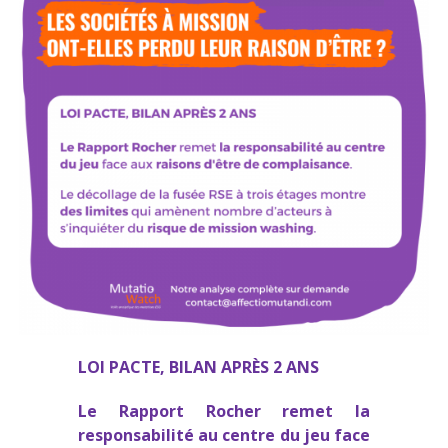
LOI PACTE, BILAN APRÈS 2 ANS
Le Rapport Rocher
remet
la
responsabilité au centre du jeu
face